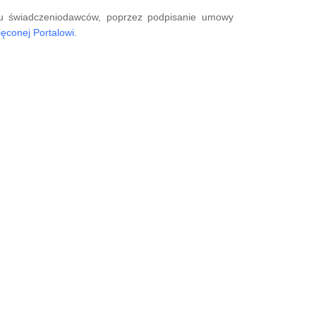
cjału świadczeniodawców, poprzez podpisanie umowy
ięconej Portalowi
.