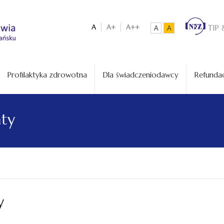
A
A+
A++
TIP 
A
A
Profilaktyka zdrowotna
Dla świadczeniodawcy
Refundac
aty
y