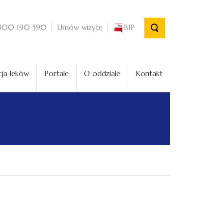
Umów wizytę
BIP
800 190 590
ja leków
Portale
O oddziale
Kontakt