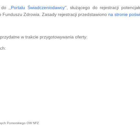
do ,,
Portalu Świadczeniodawcy
'', służącego do rejestracji poten
o Funduszu Zdrowia. Zasady rejestracji przedstawiono
na stronie pośw
rzydatne w trakcie przygotowywania oferty:
ch:
sowych Pomorskiego OW NFZ