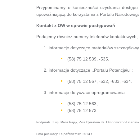
Przypominamy o konieczności uzyskania dostępu 
upoważniającą do korzystania z Portalu Narodoweg
Kontakt z OW w sprawie postępowań
Podajemy również numery telefonów kontaktowych, p
informacje dotyczące materiałów szczegółowy
(58) 75 12 539, -535.
informacje dotyczące ,,Portalu Potencjału'':
(58) 75 12 567, -532, -633, -634.
informacje dotyczące oprogramowania:
(58) 75 12 563,
(58) 75 12 573.
Podpisała: z up. Maria Pająk, Z-ca Dyrektora ds. Ekonomiczno-Finan
Data publikacji: 16 października 2013 r.