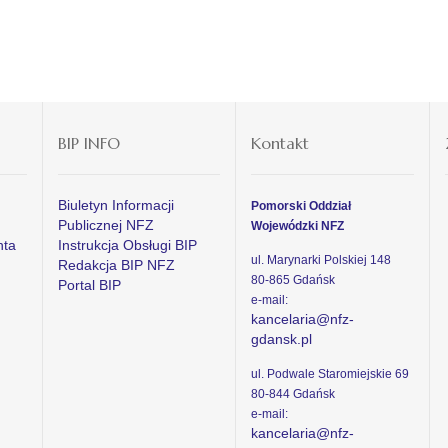
BIP INFO
Kontakt
Biuletyn Informacji
Pomorski Oddział
Publicznej NFZ
Wojewódzki NFZ
nta
Instrukcja Obsługi BIP
ul. Marynarki Polskiej 148
Redakcja BIP NFZ
80-865 Gdańsk
Portal BIP
e-mail:
kancelaria@nfz-
gdansk.pl
ul. Podwale Staromiejskie 69
80-844 Gdańsk
e-mail:
kancelaria@nfz-