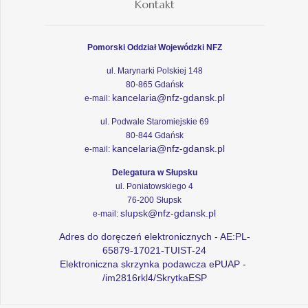
Kontakt
Pomorski Oddział Wojewódzki NFZ
ul. Marynarki Polskiej 148
80-865 Gdańsk
kancelaria@nfz-gdansk.pl
e-mail:
ul. Podwale Staromiejskie 69
80-844 Gdańsk
kancelaria@nfz-gdansk.pl
e-mail:
Delegatura w Słupsku
ul. Poniatowskiego 4
76-200 Słupsk
slupsk@nfz-gdansk.pl
e-mail:
Adres do doręczeń elektronicznych - AE:PL-
65879-17021-TUIST-24
Elektroniczna skrzynka podawcza ePUAP -
/im2816rkl4/SkrytkaESP