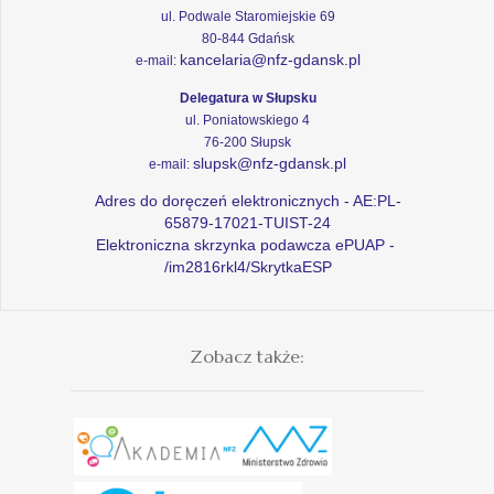
ul. Podwale Staromiejskie 69
80-844 Gdańsk
kancelaria@nfz-gdansk.pl
e-mail:
Delegatura w Słupsku
ul. Poniatowskiego 4
76-200 Słupsk
slupsk@nfz-gdansk.pl
e-mail:
Adres do doręczeń elektronicznych - AE:PL-
65879-17021-TUIST-24
Elektroniczna skrzynka podawcza ePUAP -
/im2816rkl4/SkrytkaESP
Zobacz także: