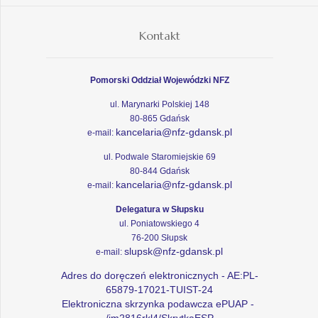
Kontakt
Pomorski Oddział Wojewódzki NFZ
ul. Marynarki Polskiej 148
80-865 Gdańsk
kancelaria@nfz-gdansk.pl
e-mail:
ul. Podwale Staromiejskie 69
80-844 Gdańsk
kancelaria@nfz-gdansk.pl
e-mail:
Delegatura w Słupsku
ul. Poniatowskiego 4
76-200 Słupsk
slupsk@nfz-gdansk.pl
e-mail:
Adres do doręczeń elektronicznych - AE:PL-
65879-17021-TUIST-24
Elektroniczna skrzynka podawcza ePUAP -
/im2816rkl4/SkrytkaESP