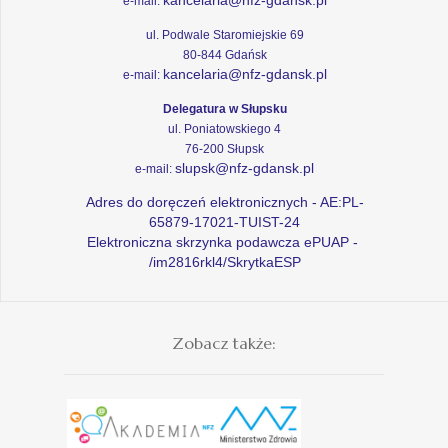
e-mail:
ul. Podwale Staromiejskie 69
80-844 Gdańsk
kancelaria@nfz-gdansk.pl
e-mail:
Delegatura w Słupsku
ul. Poniatowskiego 4
76-200 Słupsk
slupsk@nfz-gdansk.pl
e-mail:
Adres do doręczeń elektronicznych - AE:PL-
65879-17021-TUIST-24
Elektroniczna skrzynka podawcza ePUAP -
/im2816rkl4/SkrytkaESP
Zobacz także: