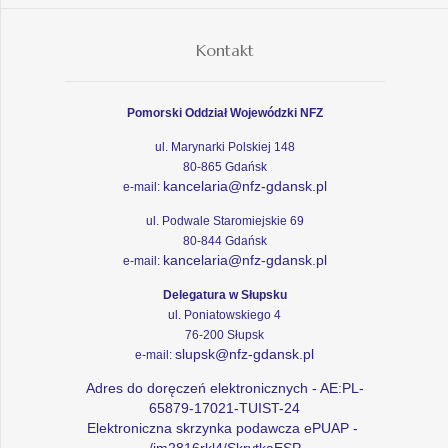
Kontakt
Pomorski Oddział Wojewódzki NFZ
ul. Marynarki Polskiej 148
80-865 Gdańsk
kancelaria@nfz-gdansk.pl
e-mail:
ul. Podwale Staromiejskie 69
80-844 Gdańsk
kancelaria@nfz-gdansk.pl
e-mail:
Delegatura w Słupsku
ul. Poniatowskiego 4
76-200 Słupsk
slupsk@nfz-gdansk.pl
e-mail:
Adres do doręczeń elektronicznych - AE:PL-
65879-17021-TUIST-24
Elektroniczna skrzynka podawcza ePUAP -
/im2816rkl4/SkrytkaESP