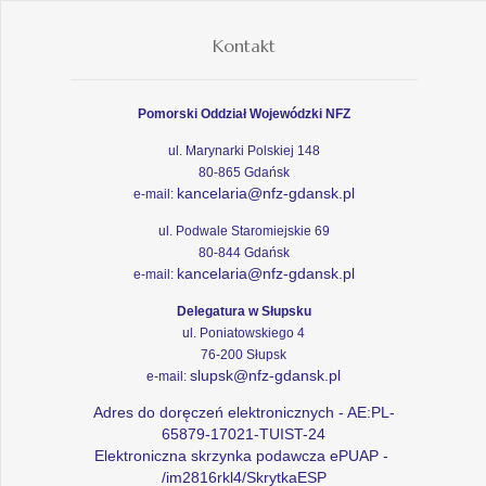
Kontakt
Pomorski Oddział Wojewódzki NFZ
ul. Marynarki Polskiej 148
80-865 Gdańsk
kancelaria@nfz-gdansk.pl
e-mail:
ul. Podwale Staromiejskie 69
80-844 Gdańsk
kancelaria@nfz-gdansk.pl
e-mail:
Delegatura w Słupsku
ul. Poniatowskiego 4
76-200 Słupsk
slupsk@nfz-gdansk.pl
e-mail:
Adres do doręczeń elektronicznych - AE:PL-
65879-17021-TUIST-24
Elektroniczna skrzynka podawcza ePUAP -
/im2816rkl4/SkrytkaESP