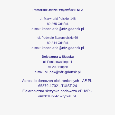
Pomorski Oddział Wojewódzki NFZ
ul. Marynarki Polskiej 148
80-865 Gdańsk
kancelaria@nfz-gdansk.pl
e-mail:
ul. Podwale Staromiejskie 69
80-844 Gdańsk
kancelaria@nfz-gdansk.pl
e-mail:
Delegatura w Słupsku
ul. Poniatowskiego 4
76-200 Słupsk
slupsk@nfz-gdansk.pl
e-mail:
Adres do doręczeń elektronicznych - AE:PL-
65879-17021-TUIST-24
Elektroniczna skrzynka podawcza ePUAP -
/im2816rkl4/SkrytkaESP