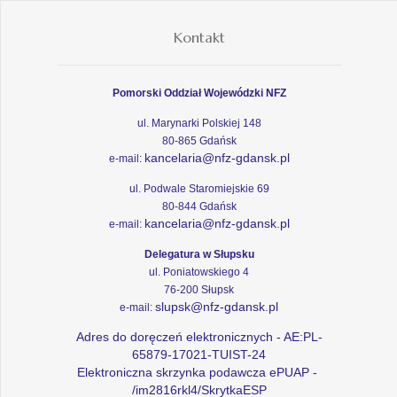
Kontakt
Pomorski Oddział Wojewódzki NFZ
ul. Marynarki Polskiej 148
80-865 Gdańsk
kancelaria@nfz-gdansk.pl
e-mail:
ul. Podwale Staromiejskie 69
80-844 Gdańsk
kancelaria@nfz-gdansk.pl
e-mail:
Delegatura w Słupsku
ul. Poniatowskiego 4
76-200 Słupsk
slupsk@nfz-gdansk.pl
e-mail:
Adres do doręczeń elektronicznych - AE:PL-
65879-17021-TUIST-24
Elektroniczna skrzynka podawcza ePUAP -
/im2816rkl4/SkrytkaESP