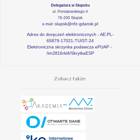
Delegatura w Słupsku
ul. Poniatowskiego 4
76-200 Słupsk
slupsk@nfz-gdansk.pl
e-mail:
Adres do doręczeń elektronicznych - AE:PL-
65879-17021-TUIST-24
Elektroniczna skrzynka podawcza ePUAP -
/im2816rkl4/SkrytkaESP
Zobacz także: