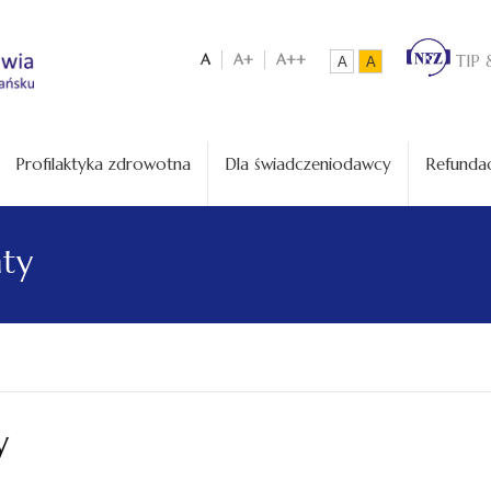
A
A+
A++
TIP 
A
A
Profilaktyka zdrowotna
Dla świadczeniodawcy
Refundac
aty
y