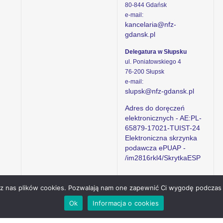
80-844 Gdańsk
e-mail:
kancelaria@nfz-
gdansk.pl
Delegatura w Słupsku
ul. Poniatowskiego 4
76-200 Słupsk
e-mail:
slupsk@nfz-gdansk.pl
Adres do doręczeń
elektronicznych - AE:PL-
65879-17021-TUIST-24
Elektroniczna skrzynka
podawcza ePUAP -
/im2816rkl4/SkrytkaESP
ez nas plików cookies. Pozwalają nam one zapewnić Ci wygodę podczas 
Ok
Informacja o cookies