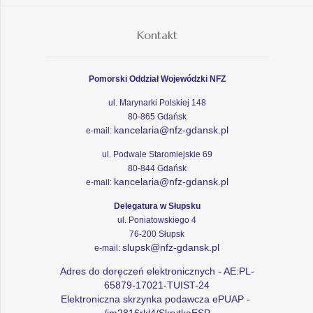
Kontakt
Pomorski Oddział Wojewódzki NFZ
ul. Marynarki Polskiej 148
80-865 Gdańsk
kancelaria@nfz-gdansk.pl
e-mail:
ul. Podwale Staromiejskie 69
80-844 Gdańsk
kancelaria@nfz-gdansk.pl
e-mail:
Delegatura w Słupsku
ul. Poniatowskiego 4
76-200 Słupsk
slupsk@nfz-gdansk.pl
e-mail:
Adres do doręczeń elektronicznych - AE:PL-
65879-17021-TUIST-24
Elektroniczna skrzynka podawcza ePUAP -
/im2816rkl4/SkrytkaESP