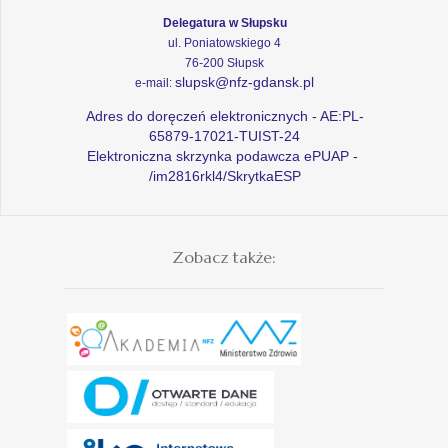
Delegatura w Słupsku
ul. Poniatowskiego 4
76-200 Słupsk
slupsk@nfz-gdansk.pl
e-mail:
Adres do doręczeń elektronicznych - AE:PL-
65879-17021-TUIST-24
Elektroniczna skrzynka podawcza ePUAP -
/im2816rkl4/SkrytkaESP
Zobacz także: