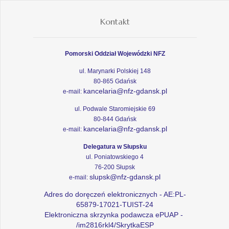
Kontakt
Pomorski Oddział Wojewódzki NFZ
ul. Marynarki Polskiej 148
80-865 Gdańsk
kancelaria@nfz-gdansk.pl
e-mail:
ul. Podwale Staromiejskie 69
80-844 Gdańsk
kancelaria@nfz-gdansk.pl
e-mail:
Delegatura w Słupsku
ul. Poniatowskiego 4
76-200 Słupsk
slupsk@nfz-gdansk.pl
e-mail:
Adres do doręczeń elektronicznych - AE:PL-
65879-17021-TUIST-24
Elektroniczna skrzynka podawcza ePUAP -
/im2816rkl4/SkrytkaESP