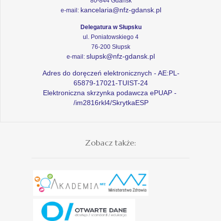
80-844 Gdańsk
kancelaria@nfz-gdansk.pl
e-mail:
Delegatura w Słupsku
ul. Poniatowskiego 4
76-200 Słupsk
slupsk@nfz-gdansk.pl
e-mail:
Adres do doręczeń elektronicznych - AE:PL-
65879-17021-TUIST-24
Elektroniczna skrzynka podawcza ePUAP -
/im2816rkl4/SkrytkaESP
Zobacz także: