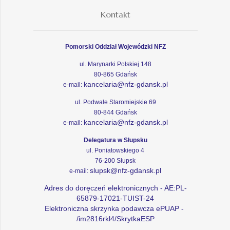
Kontakt
Pomorski Oddział Wojewódzki NFZ
ul. Marynarki Polskiej 148
80-865 Gdańsk
kancelaria@nfz-gdansk.pl
e-mail:
ul. Podwale Staromiejskie 69
80-844 Gdańsk
kancelaria@nfz-gdansk.pl
e-mail:
Delegatura w Słupsku
ul. Poniatowskiego 4
76-200 Słupsk
slupsk@nfz-gdansk.pl
e-mail:
Adres do doręczeń elektronicznych - AE:PL-
65879-17021-TUIST-24
Elektroniczna skrzynka podawcza ePUAP -
/im2816rkl4/SkrytkaESP