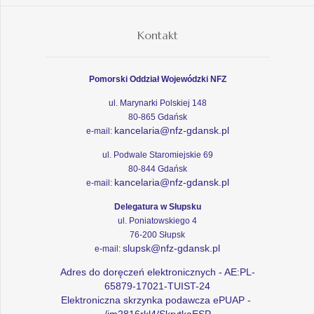
Kontakt
Pomorski Oddział Wojewódzki NFZ
ul. Marynarki Polskiej 148
80-865 Gdańsk
kancelaria@nfz-gdansk.pl
e-mail:
ul. Podwale Staromiejskie 69
80-844 Gdańsk
kancelaria@nfz-gdansk.pl
e-mail:
Delegatura w Słupsku
ul. Poniatowskiego 4
76-200 Słupsk
slupsk@nfz-gdansk.pl
e-mail:
Adres do doręczeń elektronicznych - AE:PL-
65879-17021-TUIST-24
Elektroniczna skrzynka podawcza ePUAP -
/im2816rkl4/SkrytkaESP