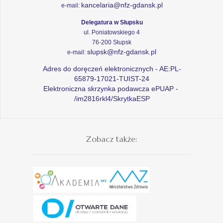
kancelaria@nfz-gdansk.pl
e-mail:
Delegatura w Słupsku
ul. Poniatowskiego 4
76-200 Słupsk
slupsk@nfz-gdansk.pl
e-mail:
Adres do doręczeń elektronicznych - AE:PL-
65879-17021-TUIST-24
Elektroniczna skrzynka podawcza ePUAP -
/im2816rkl4/SkrytkaESP
Zobacz także: