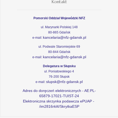
Kontakt
Pomorski Oddział Wojewódzki NFZ
ul. Marynarki Polskiej 148
80-865 Gdańsk
kancelaria@nfz-gdansk.pl
e-mail:
ul. Podwale Staromiejskie 69
80-844 Gdańsk
kancelaria@nfz-gdansk.pl
e-mail:
Delegatura w Słupsku
ul. Poniatowskiego 4
76-200 Słupsk
slupsk@nfz-gdansk.pl
e-mail:
Adres do doręczeń elektronicznych - AE:PL-
65879-17021-TUIST-24
Elektroniczna skrzynka podawcza ePUAP -
/im2816rkl4/SkrytkaESP