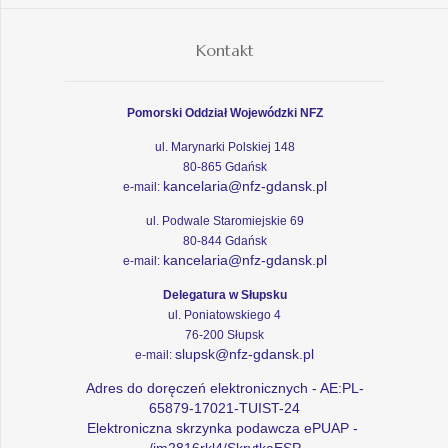
Kontakt
Pomorski Oddział Wojewódzki NFZ
ul. Marynarki Polskiej 148
80-865 Gdańsk
kancelaria@nfz-gdansk.pl
e-mail:
ul. Podwale Staromiejskie 69
80-844 Gdańsk
kancelaria@nfz-gdansk.pl
e-mail:
Delegatura w Słupsku
ul. Poniatowskiego 4
76-200 Słupsk
slupsk@nfz-gdansk.pl
e-mail:
Adres do doręczeń elektronicznych - AE:PL-
65879-17021-TUIST-24
Elektroniczna skrzynka podawcza ePUAP -
/im2816rkl4/SkrytkaESP