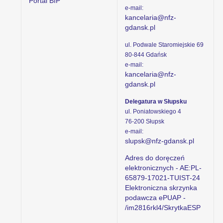
Portal BIP
e-mail:
kancelaria@nfz-
gdansk.pl
ul. Podwale Staromiejskie 69
80-844 Gdańsk
e-mail:
kancelaria@nfz-
gdansk.pl
Delegatura w Słupsku
ul. Poniatowskiego 4
76-200 Słupsk
e-mail:
slupsk@nfz-gdansk.pl
Adres do doręczeń
elektronicznych - AE:PL-
65879-17021-TUIST-24
Elektroniczna skrzynka
podawcza ePUAP -
/im2816rkl4/SkrytkaESP