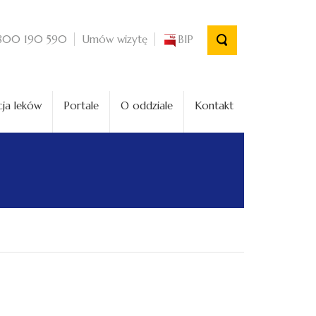
Umów wizytę
BIP
800 190 590
ja leków
Portale
O oddziale
Kontakt