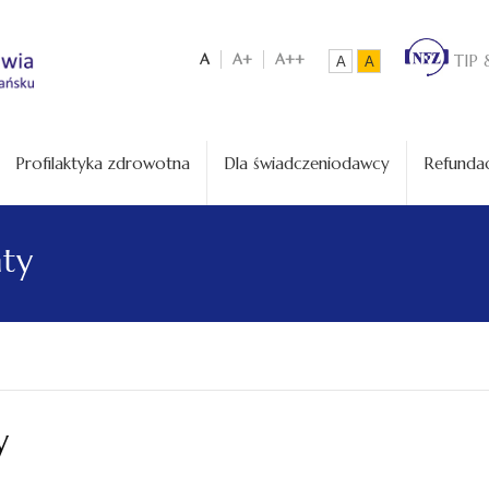
A
A+
A++
TIP 
A
A
Profilaktyka zdrowotna
Dla świadczeniodawcy
Refundac
aty
y