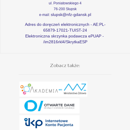
ul. Poniatowskiego 4
76-200 Słupsk
slupsk@nfz-gdansk.pl
e-mail:
Adres do doręczeń elektronicznych - AE:PL-
65879-17021-TUIST-24
Elektroniczna skrzynka podawcza ePUAP -
/im2816rkl4/SkrytkaESP
Zobacz także: