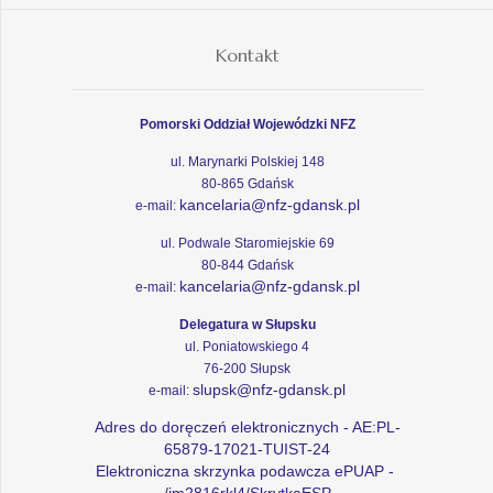
Kontakt
Pomorski Oddział Wojewódzki NFZ
ul. Marynarki Polskiej 148
80-865 Gdańsk
kancelaria@nfz-gdansk.pl
e-mail:
ul. Podwale Staromiejskie 69
80-844 Gdańsk
kancelaria@nfz-gdansk.pl
e-mail:
Delegatura w Słupsku
ul. Poniatowskiego 4
76-200 Słupsk
slupsk@nfz-gdansk.pl
e-mail:
Adres do doręczeń elektronicznych - AE:PL-
65879-17021-TUIST-24
Elektroniczna skrzynka podawcza ePUAP -
/im2816rkl4/SkrytkaESP