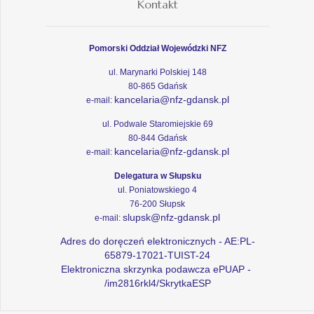
Kontakt
Pomorski Oddział Wojewódzki NFZ
ul. Marynarki Polskiej 148
80-865 Gdańsk
kancelaria@nfz-gdansk.pl
e-mail:
ul. Podwale Staromiejskie 69
80-844 Gdańsk
kancelaria@nfz-gdansk.pl
e-mail:
Delegatura w Słupsku
ul. Poniatowskiego 4
76-200 Słupsk
slupsk@nfz-gdansk.pl
e-mail:
Adres do doręczeń elektronicznych - AE:PL-
65879-17021-TUIST-24
Elektroniczna skrzynka podawcza ePUAP -
/im2816rkl4/SkrytkaESP