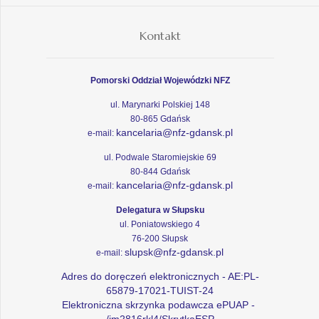
Kontakt
Pomorski Oddział Wojewódzki NFZ
ul. Marynarki Polskiej 148
80-865 Gdańsk
kancelaria@nfz-gdansk.pl
e-mail:
ul. Podwale Staromiejskie 69
80-844 Gdańsk
kancelaria@nfz-gdansk.pl
e-mail:
Delegatura w Słupsku
ul. Poniatowskiego 4
76-200 Słupsk
slupsk@nfz-gdansk.pl
e-mail:
Adres do doręczeń elektronicznych - AE:PL-
65879-17021-TUIST-24
Elektroniczna skrzynka podawcza ePUAP -
/im2816rkl4/SkrytkaESP