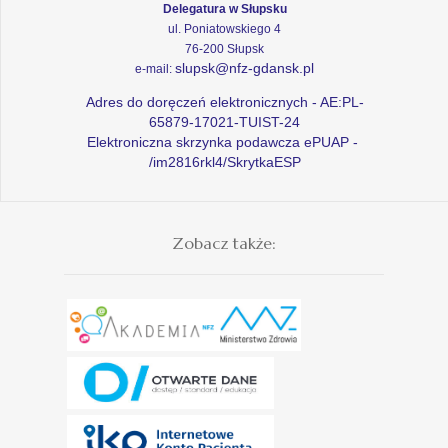
Delegatura w Słupsku
ul. Poniatowskiego 4
76-200 Słupsk
slupsk@nfz-gdansk.pl
e-mail:
Adres do doręczeń elektronicznych - AE:PL-
65879-17021-TUIST-24
Elektroniczna skrzynka podawcza ePUAP -
/im2816rkl4/SkrytkaESP
Zobacz także: