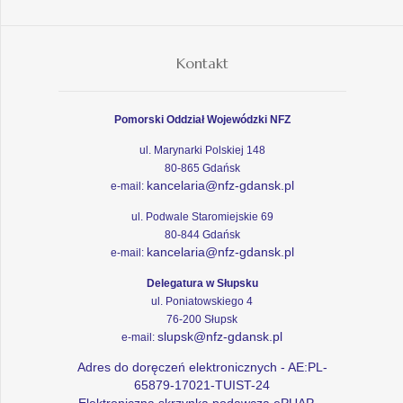
Kontakt
Pomorski Oddział Wojewódzki NFZ
ul. Marynarki Polskiej 148
80-865 Gdańsk
kancelaria@nfz-gdansk.pl
e-mail:
ul. Podwale Staromiejskie 69
80-844 Gdańsk
kancelaria@nfz-gdansk.pl
e-mail:
Delegatura w Słupsku
ul. Poniatowskiego 4
76-200 Słupsk
slupsk@nfz-gdansk.pl
e-mail:
Adres do doręczeń elektronicznych - AE:PL-
65879-17021-TUIST-24
Elektroniczna skrzynka podawcza ePUAP -