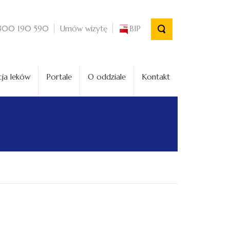
Umów wizytę
BIP
800 190 590
ja leków
Portale
O oddziale
Kontakt