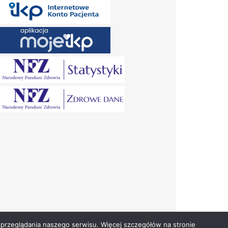
przeglądania naszego serwisu. Więcej szczegółów na stronie