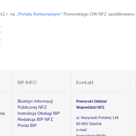
1 r. na ,,
Portalu Konkursowym
'' Pomorskiego OW NFZ opublikowano o
,
,
,
.
BIP INFO
Kontakt
Biuletyn Informacji
Pomorski Oddział
Publicznej NFZ
Wojewódzki NFZ
nta
Instrukcja Obsługi BIP
ul. Marynarki Polskiej 148
Redakcja BIP NFZ
80-865 Gdańsk
Portal BIP
e-mail:
kancelaria@nfz-