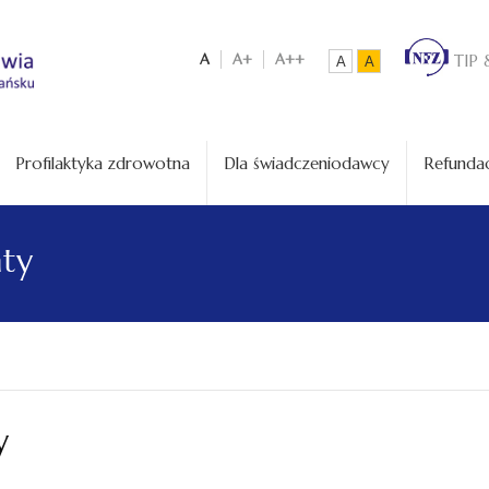
A
A+
A++
TIP 
A
A
Profilaktyka zdrowotna
Dla świadczeniodawcy
Refundac
aty
y