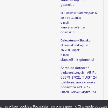
gdansk.pl
ul. Podwale Staromiejskie 69
80-844 Gdańsk
e-mail:
kancelaria@nfz-
gdansk.pl
Delegatura w Słupsku
ul. Poniatowskiego 4
76-200 Słupsk
e-mail:
slupsk@nfz-gdansk.pl
Adres do doręczeń
elektronicznych - AE:PL-
65879-17021-TUIST-24
Elektroniczna skrzynka
podawcza ePUAP -
/im2816rkl4/SkrytkaESP
ez nas plików cookies. Pozwalają nam one zapewnić Ci wygodę podczas 