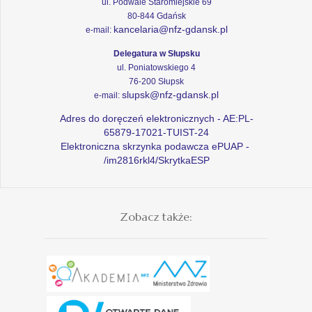
ul. Podwale Staromiejskie 69
80-844 Gdańsk
kancelaria@nfz-gdansk.pl
e-mail:
Delegatura w Słupsku
ul. Poniatowskiego 4
76-200 Słupsk
slupsk@nfz-gdansk.pl
e-mail:
Adres do doręczeń elektronicznych - AE:PL-
65879-17021-TUIST-24
Elektroniczna skrzynka podawcza ePUAP -
/im2816rkl4/SkrytkaESP
Zobacz także: