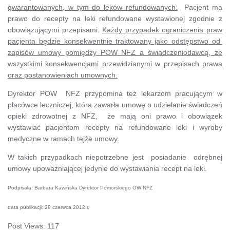
gwarantowanych, w tym do leków refundowanych.
Pacjent ma
prawo do recepty na leki refundowane wystawionej zgodnie z
obowiązującymi przepisami.
Każdy przypadek ograniczenia praw
pacjenta będzie konsekwentnie traktowany jako odstępstwo od
zapisów umowy pomiędzy POW NFZ a świadczeniodawcą, ze
wszystkimi konsekwencjami przewidzianymi w przepisach prawa
oraz postanowieniach umownych.
Dyrektor POW NFZ przypomina też lekarzom pracującym w
placówce leczniczej, która zawarła umowę o udzielanie świadczeń
opieki zdrowotnej z NFZ, że mają oni prawo i obowiązek
wystawiać pacjentom recepty na refundowane leki i wyroby
medyczne w ramach tejże umowy.
W takich przypadkach niepotrzebne jest posiadanie odrębnej
umowy upoważniającej jedynie do wystawiania recept na leki.
Podpisała: Barbara Kawińska Dyrektor Pomorskiego OW NFZ
data publikacji: 29 czerwca 2012 r.
Post Views:
117