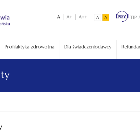
A
A+
A++
TIP 
A
A
Profilaktyka zdrowotna
Dla świadczeniodawcy
Refundac
aty
y