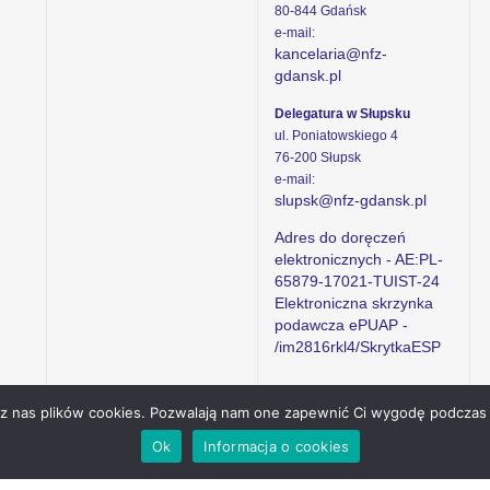
80-844 Gdańsk
e-mail:
kancelaria@nfz-
gdansk.pl
Delegatura w Słupsku
ul. Poniatowskiego 4
76-200 Słupsk
e-mail:
slupsk@nfz-gdansk.pl
Adres do doręczeń
elektronicznych - AE:PL-
65879-17021-TUIST-24
Elektroniczna skrzynka
podawcza ePUAP -
/im2816rkl4/SkrytkaESP
ez nas plików cookies. Pozwalają nam one zapewnić Ci wygodę podczas 
Ok
Informacja o cookies