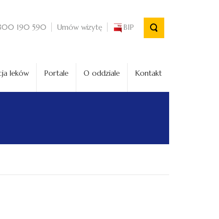
Umów wizytę
BIP
800 190 590
ja leków
Portale
O oddziale
Kontakt