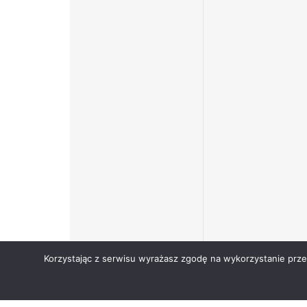
Korzystając z serwisu wyrażasz zgodę na wykorzystanie prz
Copyright © Narodowy Fundusz Zdrowia 2024.