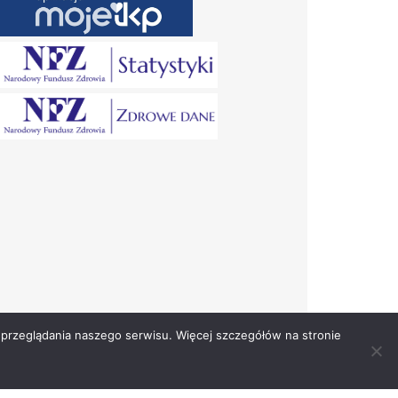
przeglądania naszego serwisu. Więcej szczegółów na stronie