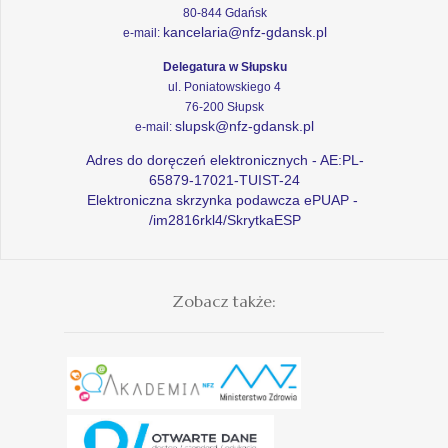
80-844 Gdańsk
kancelaria@nfz-gdansk.pl
e-mail:
Delegatura w Słupsku
ul. Poniatowskiego 4
76-200 Słupsk
slupsk@nfz-gdansk.pl
e-mail:
Adres do doręczeń elektronicznych - AE:PL-
65879-17021-TUIST-24
Elektroniczna skrzynka podawcza ePUAP -
/im2816rkl4/SkrytkaESP
Zobacz także: