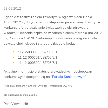
29.05.2012
Zgodnie z zastrzeżeniem zawartym w ogłoszeniach z dnia
18.05.2012 r., dotyczących postępowań prowadzonych w trybie
konkursu ofert o udzielanie świadczeń opieki zdrowotnej
w rodzaju: leczenie szpitalne w zakresie chemioterapia (na 2012
r.), Pomorski OW NFZ informuje o odwołaniu postępowań dla
powiatu chojnickiego i starogardzkiego o kodach:
11-12-000300/LSZ/03/3/1,
11-12-000301/LSZ/03/3/1,
11-12-000302/LSZ/03/3/1.
Aktualne informacje o statusie prowadzonych postepowań
konkursowych dostępne są na ”
Portalu Konkursowym
”.
Podpisała: Barbara Kawińska, Dyrektor Pomorskiego OW NFZ
dta publikacji: 29 maja 2012 r.
Post Views:
149