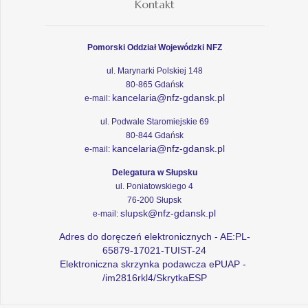
Kontakt
Pomorski Oddział Wojewódzki NFZ
ul. Marynarki Polskiej 148
80-865 Gdańsk
kancelaria@nfz-gdansk.pl
e-mail:
ul. Podwale Staromiejskie 69
80-844 Gdańsk
kancelaria@nfz-gdansk.pl
e-mail:
Delegatura w Słupsku
ul. Poniatowskiego 4
76-200 Słupsk
slupsk@nfz-gdansk.pl
e-mail:
Adres do doręczeń elektronicznych - AE:PL-
65879-17021-TUIST-24
Elektroniczna skrzynka podawcza ePUAP -
/im2816rkl4/SkrytkaESP