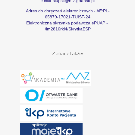
slupsk@nfz-gdansk.pl
e-mail:
Adres do doręczeń elektronicznych - AE:PL-
65879-17021-TUIST-24
Elektroniczna skrzynka podawcza ePUAP -
/im2816rkl4/SkrytkaESP
Zobacz także: