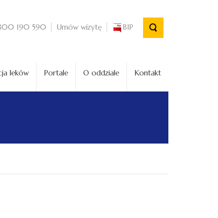
Umów wizytę
BIP
800 190 590
ja leków
Portale
O oddziale
Kontakt