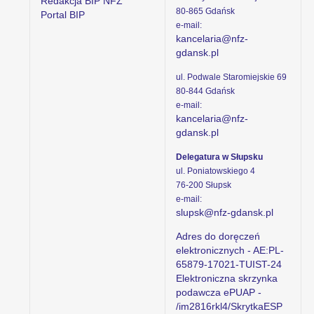
Redakcja BIP NFZ
80-865 Gdańsk
Portal BIP
e-mail:
kancelaria@nfz-
gdansk.pl
ul. Podwale Staromiejskie 69
80-844 Gdańsk
e-mail:
kancelaria@nfz-
gdansk.pl
Delegatura w Słupsku
ul. Poniatowskiego 4
76-200 Słupsk
e-mail:
slupsk@nfz-gdansk.pl
Adres do doręczeń
elektronicznych - AE:PL-
65879-17021-TUIST-24
Elektroniczna skrzynka
podawcza ePUAP -
/im2816rkl4/SkrytkaESP