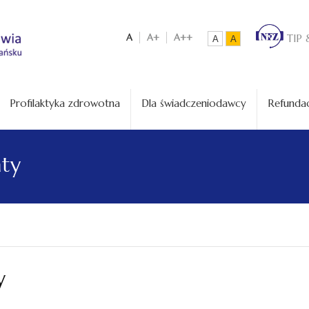
A
A+
A++
TIP 
A
A
Profilaktyka zdrowotna
Dla świadczeniodawcy
Refundac
aty
y