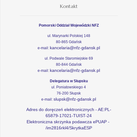
Kontakt
Pomorski Oddział Wojewódzki NFZ
ul. Marynarki Polskiej 148
80-865 Gdańsk
kancelaria@nfz-gdansk.pl
e-mail:
ul. Podwale Staromiejskie 69
80-844 Gdańsk
kancelaria@nfz-gdansk.pl
e-mail:
Delegatura w Słupsku
ul. Poniatowskiego 4
76-200 Słupsk
slupsk@nfz-gdansk.pl
e-mail:
Adres do doręczeń elektronicznych - AE:PL-
65879-17021-TUIST-24
Elektroniczna skrzynka podawcza ePUAP -
/im2816rkl4/SkrytkaESP