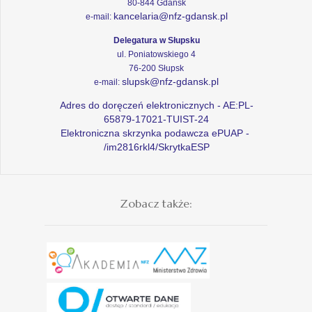
80-844 Gdańsk
kancelaria@nfz-gdansk.pl
e-mail:
Delegatura w Słupsku
ul. Poniatowskiego 4
76-200 Słupsk
slupsk@nfz-gdansk.pl
e-mail:
Adres do doręczeń elektronicznych - AE:PL-
65879-17021-TUIST-24
Elektroniczna skrzynka podawcza ePUAP -
/im2816rkl4/SkrytkaESP
Zobacz także: