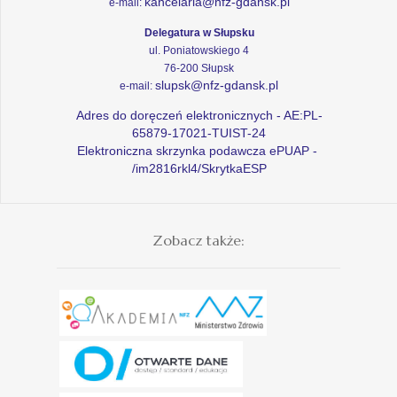
kancelaria@nfz-gdansk.pl
e-mail:
Delegatura w Słupsku
ul. Poniatowskiego 4
76-200 Słupsk
slupsk@nfz-gdansk.pl
e-mail:
Adres do doręczeń elektronicznych - AE:PL-
65879-17021-TUIST-24
Elektroniczna skrzynka podawcza ePUAP -
/im2816rkl4/SkrytkaESP
Zobacz także: