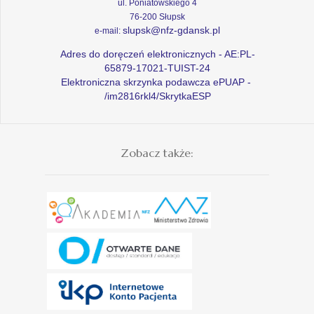
ul. Poniatowskiego 4
76-200 Słupsk
slupsk@nfz-gdansk.pl
e-mail:
Adres do doręczeń elektronicznych - AE:PL-
65879-17021-TUIST-24
Elektroniczna skrzynka podawcza ePUAP -
/im2816rkl4/SkrytkaESP
Zobacz także: