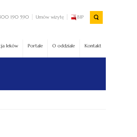
Umów wizytę
BIP
800 190 590
ja leków
Portale
O oddziale
Kontakt