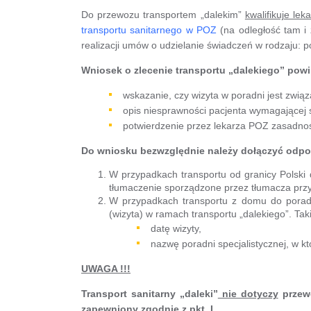
Do przewozu transportem „dalekim”
kwalifikuje le
transportu sanitarnego w POZ
(na odległość tam i
realizacji umów o udzielanie świadczeń w rodzaju:
Wniosek o zlecenie transportu „dalekiego” powi
wskazanie, czy wizyta w poradni jest zwią
opis niesprawności pacjenta wymagającej s
potwierdzenie przez lekarza POZ zasadności
Do wniosku bezwzględnie należy dołączyć odp
W przypadkach transportu od granicy Polski
tłumaczenie sporządzone przez tłumacza przy
W przypadkach transportu z domu do poradni
(wizyta) w ramach transportu „dalekiego”. Ta
datę wizyty,
nazwę poradni specjalistycznej, w kt
UWAGA !!!
Transport sanitarny „daleki”
nie dotyczy
przew
zapewniony zgodnie z pkt. I