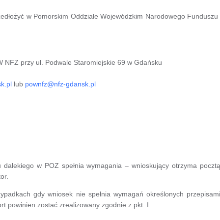
przedłożyć w Pomorskim Oddziale Wojewódzkim Narodowego Funduszu
W NFZ przy ul. Podwale Staromiejskie 69 w Gdańsku
k.pl
lub
pownfz@nfz-gdansk.pl
tu dalekiego w POZ spełnia wymagania – wnioskujący otrzyma poczt
or.
zypadkach gdy wniosek nie spełnia wymagań określonych przepisami 
 powinien zostać zrealizowany zgodnie z pkt. I.