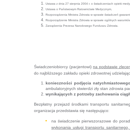
Ustawa z dnia 27 sierpnia 2004 r. o świadczeniach opieki med
Ustawa o Państwowym Ratownictwie Medycznym,
Rozporządzenia Ministra Zdrowia w sprawie świadczeń gwaran
Rozporządzenie Ministra Zdrowia w sprawie ogólnych warunków
Zarządzenia Prezesa Narodowego Funduszu Zdrowia.
Świadczeniobiorcy (pacjentowi)
na podstawie zlece
do najbliższego zakładu opieki zdrowotnej udzielaj
konieczności podjęcia natychmiastowego
ambulatoryjnych stwierdzi zły stan zdrowia pac
wynikających z potrzeby zachowania ciągł
Bezpłatny przejazd środkami transportu sanitarne
organizacja przedstawia się następująco:
na świadczenie pierwszorazowe do poradn
wykonania usługi transportu sanitarneg