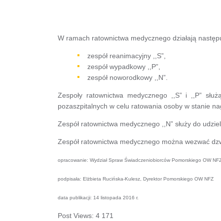
W ramach ratownictwa medycznego działają następu
zespół reanimacyjny ,,S”,
zespół wypadkowy ,,P”,
zespół noworodkowy ,,N”.
Zespoły ratownictwa medycznego ,,S” i ,,P” słu
pozaszpitalnych w celu ratowania osoby w stanie 
Zespół ratownictwa medycznego ,,N” służy do udzie
Zespół ratownictwa medycznego można wezwać dzw
opracowanie: Wydział Spraw Świadczeniobiorców Pomorskiego OW NF
podpisała: Elżbieta Rucińska-Kulesz, Dyrektor Pomorskiego OW NFZ
data publikacji: 14 listopada 2016 r.
Post Views:
4 171