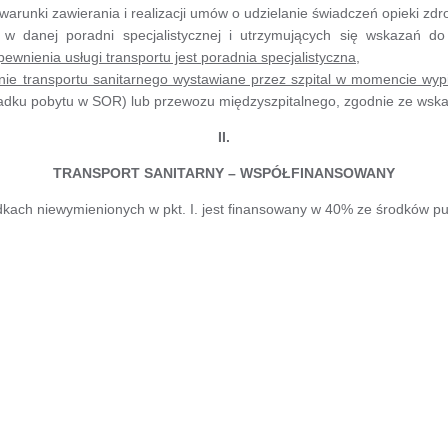
arunki zawierania i realizacji umów o udzielanie świadczeń opieki zd
w danej poradni specjalistycznej i utrzymujących się wskazań do 
nienia usługi transportu jest poradnia specjalistyczna
,
nie transportu sanitarnego wystawiane przez szpital w momencie wyp
ypadku pobytu w SOR) lub przewozu międzyszpitalnego, zgodnie ze ws
II.
TRANSPORT SANITARNY – WSPÓŁFINANSOWANY
dkach niewymienionych w pkt. I. jest finansowany w 40% ze środków p