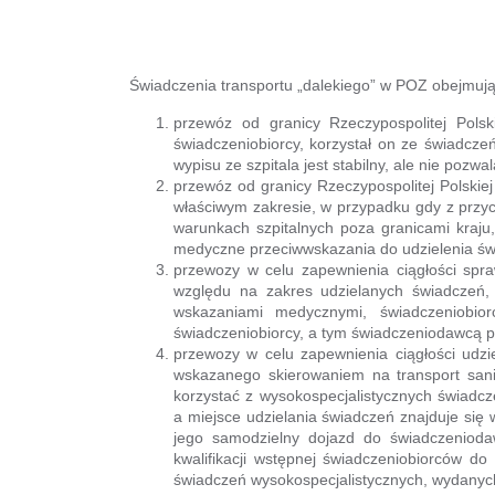
Świadczenia transportu „dalekiego” w POZ obejmują
przewóz od granicy Rzeczypospolitej Pols
świadczeniobiorcy, korzystał on ze świadcze
wypisu ze szpitala jest stabilny, ale nie poz
przewóz od granicy Rzeczypospolitej Polskie
właściwym zakresie, w przypadku gdy z przyc
warunkach szpitalnych poza granicami kraju,
medyczne przeciwwskazania do udzielenia świ
przewozy w celu zapewnienia ciągłości spra
względu na zakres udzielanych świadczeń, 
wskazaniami medycznymi, świadczeniobio
świadczeniobiorcy, a tym świadczeniodawcą p
przewozy w celu zapewnienia ciągłości udzi
wskazanego skierowaniem na transport sani
korzystać z wysokospecjalistycznych świadc
a miejsce udzielania świadczeń znajduje się 
jego samodzielny dojazd do świadczenioda
kwalifikacji wstępnej świadczeniobiorców 
świadczeń wysokospecjalistycznych, wydanych