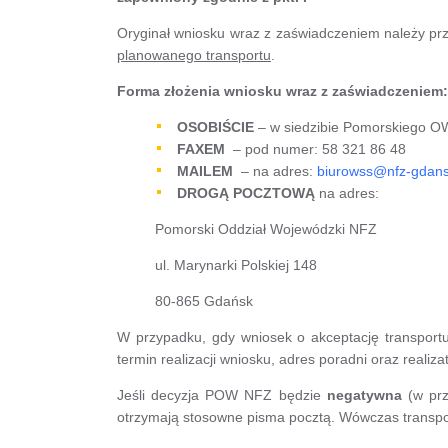
Oryginał wniosku wraz z zaświadczeniem należy 
planowanego transportu
.
Forma złożenia wniosku wraz z zaświadczeniem:
OSOBIŚCIE
– w siedzibie Pomorskiego O
FAXEM
– pod numer: 58 321 86 48
MAILEM
– na adres:
biurowss@nfz-gdans
DROGĄ POCZTOWĄ
na adres:
Pomorski Oddział Wojewódzki NFZ
ul. Marynarki Polskiej 148
80-865 Gdańsk
W przypadku, gdy wniosek o akceptację transpor
termin realizacji wniosku, adres poradni oraz realizat
Jeśli decyzja POW NFZ będzie
negatywna
(w pr
otrzymają stosowne pisma pocztą. Wówczas transport