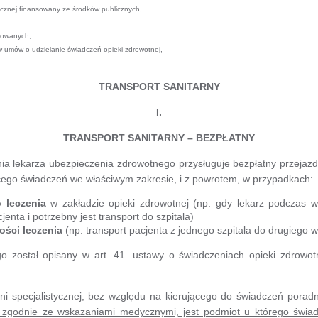
ycznej finansowany ze środków publicznych,
towanych,
 umów o udzielanie świadczeń opieki zdrowotnej,
TRANSPORT SANITARNY
I.
TRANSPORT SANITARNY – BEZPŁATNY
nia lekarza ubezpieczenia zdrowotnego
przysługuje bezpłatny przejazd
ącego świadczeń we właściwym zakresie, i z powrotem, w przypadkach:
 leczenia
w zakładzie opieki zdrowotnej (np. gdy lekarz podczas w
jenta i potrzebny jest transport do szpitala)
ości leczenia
(np. transport pacjenta z jednego szpitala do drugiego 
go został opisany w art. 41. ustawy o świadczeniach opieki zdrowo
i specjalistycznej, bez względu na kierującego do świadczeń porad
o, zgodnie ze wskazaniami medycznymi, jest podmiot u którego świa