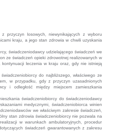
y z przyczyn losowych, niewynikających z wyboru
cami kraju, a jego stan zdrowia w chwili uzyskania
iorcy, świadczeniodawcy udzielającego świadczeń we
 on ze świadczeń opieki zdrowotnej realizowanych w
ontynuacji leczenia w kraju oraz, gdy nie istnieją
 świadczeniobiorcy do najbliższego, właściwego ze
rotem, w przypadku, gdy z przyczyn uzasadnionych
wcy i odległość między miejscem zamieszkania
mieszkania świadczeniobiorcy do świadczeniodawcy
skazaniami medycznymi, świadczeniobiorca winien
wiadczeniodawców we właściwym zakresie świadczeń,
gólny stan zdrowia świadczeniobiorcy nie pozwala na
ealizacji w warunkach ambulatoryjnych, procedur
h dotyczących świadczeń gwarantowanych z zakresu