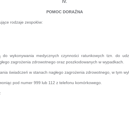
IV.
POMOC DORAŹNA
jące rodzaje zespołów:
żą do wykonywania medycznych czynności ratunkowych tzn. do udz
nagłego zagrożenia zdrowotnego oraz poszkodowanych w wypadkach.
lania świadczeń w stanach nagłego zagrożenia zdrowotnego, w tym wy
oniąc pod numer 999 lub 112 z telefonu komórkowego.
Z