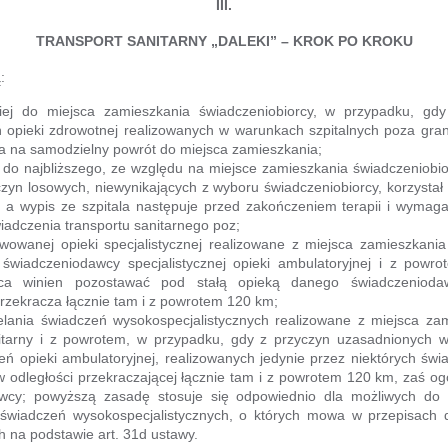
III.
TRANSPORT SANITARNY „DALEKI” – KROK PO KROKU
:
kiej do miejsca zamieszkania świadczeniobiorcy, w przypadku, gd
ń opieki zdrowotnej realizowanych w warunkach szpitalnych poza grani
wala na samodzielny powrót do miejsca zamieszkania;
j do najbliższego, ze względu na miejsce zamieszkania świadczeniob
zyn losowych, niewynikających z wyboru świadczeniobiorcy, korzystał
 a wypis ze szpitala następuje przed zakończeniem terapii i wymaga k
adczenia transportu sanitarnego poz;
wowanej opieki specjalistycznej realizowane z miejsca zamieszkania
świadczeniodawcy specjalistycznej opieki ambulatoryjnej i z pow
rca winien pozostawać pod stałą opieką danego świadczenioda
rzekracza łącznie tam i z powrotem 120 km;
elania świadczeń wysokospecjalistycznych realizowane z miejsca za
tarny i z powrotem, w przypadku, gdy z przyczyn uzasadnionych w
zeń opieki ambulatoryjnej, realizowanych jedynie przez niektórych ś
w odległości przekraczającej łącznie tam i z powrotem 120 km, zaś o
wcy; powyższą zasadę stosuje się odpowiednio dla możliwych do r
do świadczeń wysokospecjalistycznych, o których mowa w przepisac
 na podstawie art. 31d ustawy.