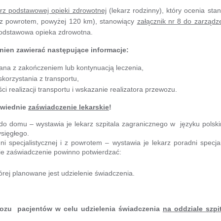
karz podstawowej opieki zdrowotnej
(lekarz rodzinny), który ocenia sta
 z powrotem, powyżej 120 km), stanowiący
załącznik nr 8 do zarządz
 podstawowa opieka zdrowotna.
nien zawierać następujące informacje:
zana z zakończeniem lub kontynuacją leczenia,
korzystania z transportu,
 realizacji transportu i wskazanie realizatora przewozu.
owiednie
zaświadczenie lekarskie
!
 do domu – wystawia je lekarz szpitala zagranicznego w języku polsk
sięgłego.
 specjalistycznej i z powrotem – wystawia je lekarz poradni specjal
kie zaświadczenie powinno potwierdzać:
órej planowane jest udzielenie świadczenia.
ozu pacjentów w celu udzielenia świadczenia
na oddziale szpi