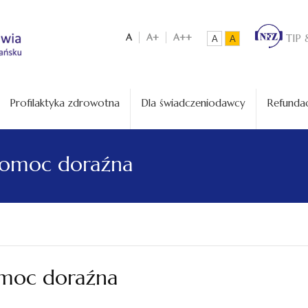
A
A+
A++
TIP 
A
A
Profilaktyka zdrowotna
Dla świadczeniodawcy
Refundac
 pomoc doraźna
omoc doraźna