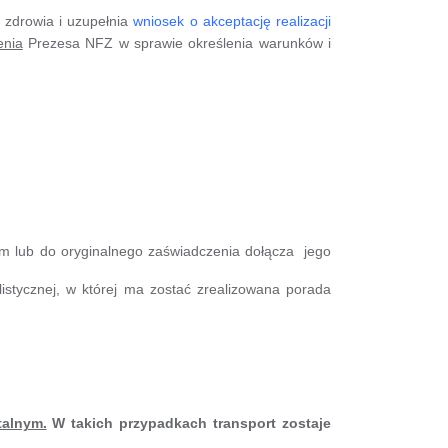
n zdrowia i uzupełnia
wniosek o akceptację realizacji
enia
Prezesa NFZ w sprawie określenia warunków i
im lub do oryginalnego zaświadczenia dołącza jego
istycznej, w której ma zostać zrealizowana porada
talnym.
W takich przypadkach transport zostaje