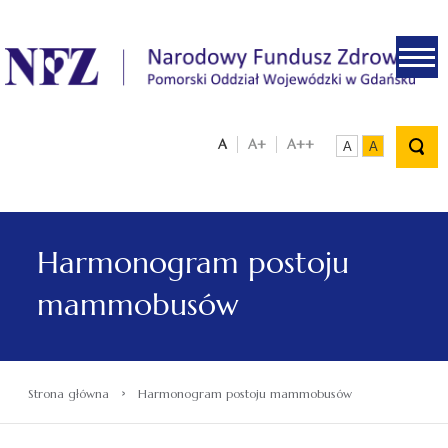
.
A
A+
A++
A
A
Harmonogram postoju
mammobusów
›
Strona główna
Harmonogram postoju mammobusów