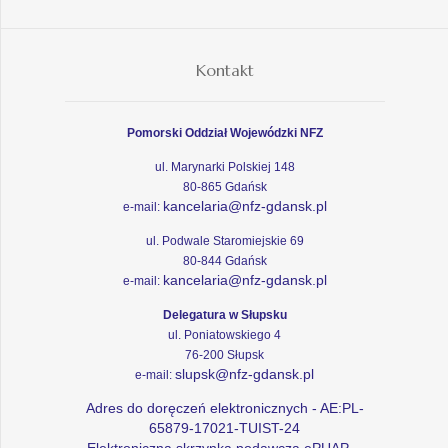
Kontakt
Pomorski Oddział Wojewódzki NFZ
ul. Marynarki Polskiej 148
80-865 Gdańsk
kancelaria@nfz-gdansk.pl
e-mail:
ul. Podwale Staromiejskie 69
80-844 Gdańsk
kancelaria@nfz-gdansk.pl
e-mail:
Delegatura w Słupsku
ul. Poniatowskiego 4
76-200 Słupsk
slupsk@nfz-gdansk.pl
e-mail:
Adres do doręczeń elektronicznych - AE:PL-
65879-17021-TUIST-24
Elektroniczna skrzynka podawcza ePUAP -