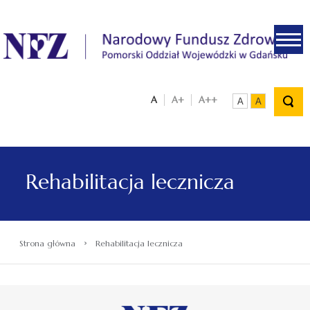
.
A
A+
A++
A
A
Rehabilitacja lecznicza
›
Strona główna
Rehabilitacja lecznicza