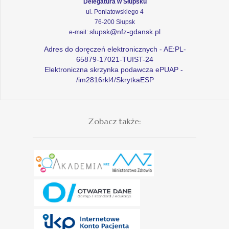
Delegatura w Słupsku
ul. Poniatowskiego 4
76-200 Słupsk
slupsk@nfz-gdansk.pl
e-mail:
Adres do doręczeń elektronicznych - AE:PL-
65879-17021-TUIST-24
Elektroniczna skrzynka podawcza ePUAP -
/im2816rkl4/SkrytkaESP
Zobacz także: